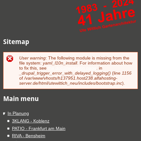
Sitemap
User warning
: The following module is missing from the
Fehlermeldung
file system:
yaml_l10n_install
. For information about how
to fix this, see
the documentation page
. in
_drupal_trigger_error_with_delayed_logging()
(line
1156
of
/var/www/vhosts/h137951.host238.alfahosting-
server.de/html/utewittich_neu/includes/bootstrap.inc
).
Main menu
In Planung
3KLANG - Koblenz
PATIO - Frankfurt am Main
RIVA - Bensheim