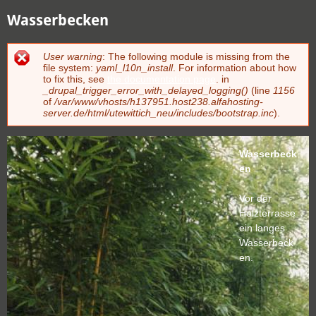
Wasserbecken
User warning
: The following module is missing from the
Fehlermeldung
file system:
yaml_l10n_install
. For information about how
to fix this, see
the documentation page
. in
_drupal_trigger_error_with_delayed_logging()
(line
1156
of
/var/www/vhosts/h137951.host238.alfahosting-
server.de/html/utewittich_neu/includes/bootstrap.inc
).
Wasserbeck
en
Vor der
Holzterrasse
ein langes
Wasserbeck
en.